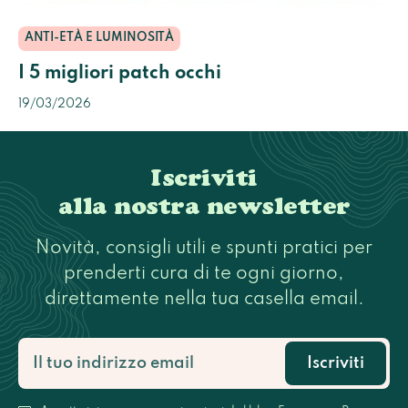
ANTI-ETÀ E LUMINOSITÀ
I 5 migliori patch occhi
19/03/2026
Iscriviti
alla nostra newsletter
Novità, consigli utili e spunti pratici per
prenderti cura di te ogni giorno,
direttamente nella tua casella email.
Iscriviti