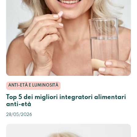
ANTI-ETÀ E LUMINOSITÀ
Top 5 dei migliori integratori alimentari
anti-età
28/05/2026