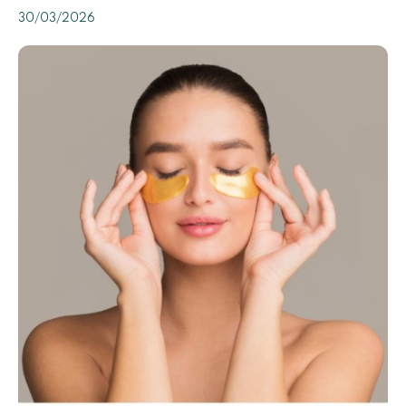
30/03/2026